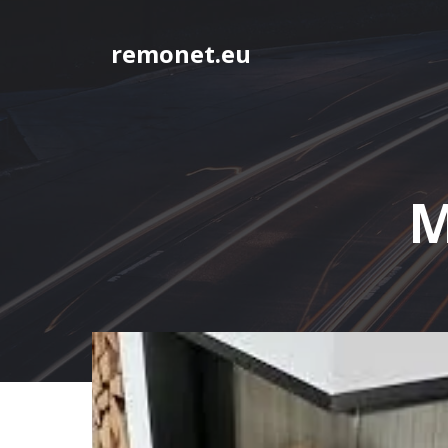
Springe
zum
remonet.eu
Inhalt
M