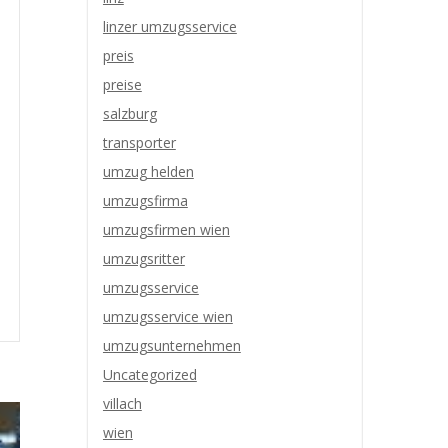
linzer umzugsservice
preis
preise
salzburg
transporter
umzug helden
umzugsfirma
umzugsfirmen wien
umzugsritter
umzugsservice
umzugsservice wien
umzugsunternehmen
Uncategorized
villach
wien