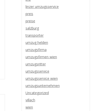
linzer umzugsservice
preis
preise
salzburg
transporter
umzug helden
umzugsfirma
umzugsfirmen wien
umzugsritter
umzugsservice
umzugsservice wien
umzugsunternehmen
Uncategorized
villach
wien