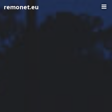
Springe
remonet.eu
zum
Inhalt