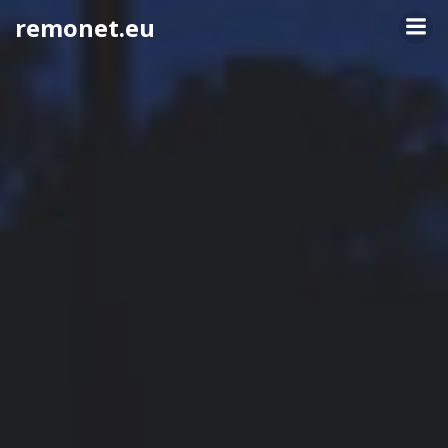
Springe
remonet.eu
zum
Inhalt