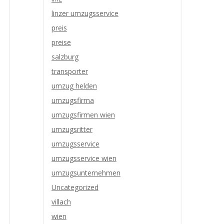
linzer umzugsservice
preis
preise
salzburg
transporter
umzug helden
umzugsfirma
umzugsfirmen wien
umzugsritter
umzugsservice
umzugsservice wien
umzugsunternehmen
Uncategorized
villach
wien