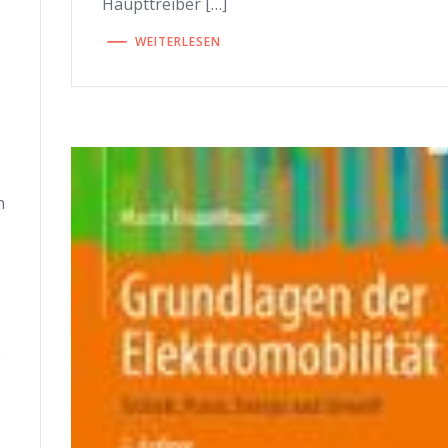
Haupttreiber […]
WEITERLESEN
n
e