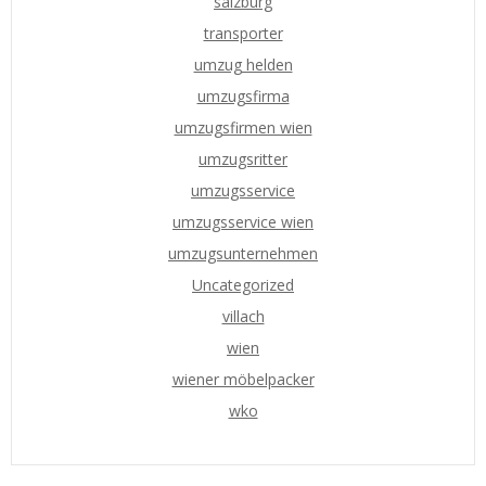
salzburg
transporter
umzug helden
umzugsfirma
umzugsfirmen wien
umzugsritter
umzugsservice
umzugsservice wien
umzugsunternehmen
Uncategorized
villach
wien
wiener möbelpacker
wko