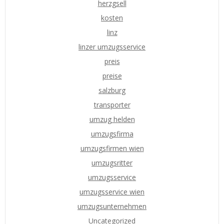
herzgsell
kosten
linz
linzer umzugsservice
preis
preise
salzburg
transporter
umzug helden
umzugsfirma
umzugsfirmen wien
umzugsritter
umzugsservice
umzugsservice wien
umzugsunternehmen
Uncategorized