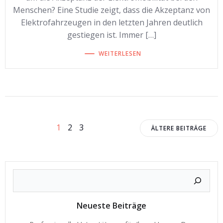
Menschen? Eine Studie zeigt, dass die Akzeptanz von
Elektrofahrzeugen in den letzten Jahren deutlich
gestiegen ist. Immer […]
WEITERLESEN
Beitragsnavigation
Beitragsnavigation
Beitrags
Seite
Seite
Seite
1
2
3
ÄLTERE BEITRÄGE
Neueste Beiträge