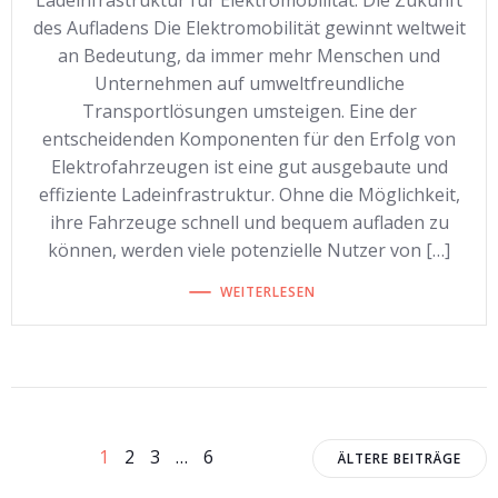
Ladeinfrastruktur für Elektromobilität: Die Zukunft
des Aufladens Die Elektromobilität gewinnt weltweit
an Bedeutung, da immer mehr Menschen und
Unternehmen auf umweltfreundliche
Transportlösungen umsteigen. Eine der
entscheidenden Komponenten für den Erfolg von
Elektrofahrzeugen ist eine gut ausgebaute und
effiziente Ladeinfrastruktur. Ohne die Möglichkeit,
ihre Fahrzeuge schnell und bequem aufladen zu
können, werden viele potenzielle Nutzer von […]
WEITERLESEN
Beitragsnavigation
Beitragsnavigation
Beitrags
Seite
Seite
Seite
Seite
1
2
3
…
6
ÄLTERE BEITRÄGE