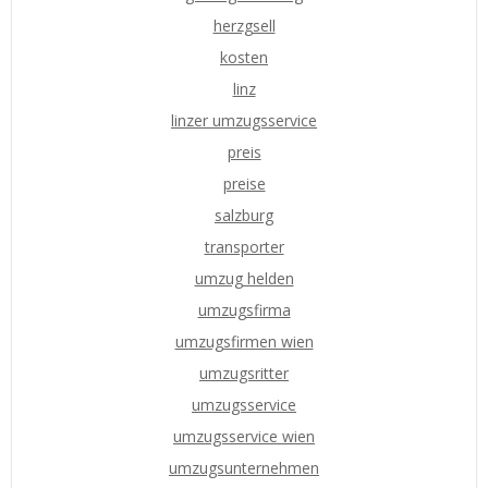
herzgsell
kosten
linz
linzer umzugsservice
preis
preise
salzburg
transporter
umzug helden
umzugsfirma
umzugsfirmen wien
umzugsritter
umzugsservice
umzugsservice wien
umzugsunternehmen