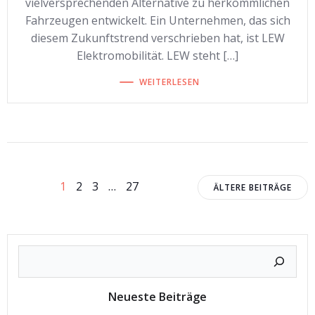
vielversprechenden Alternative zu herkömmlichen
Fahrzeugen entwickelt. Ein Unternehmen, das sich
diesem Zukunftstrend verschrieben hat, ist LEW
Elektromobilität. LEW steht […]
WEITERLESEN
Beitragsnavigation
Beitragsnavigation
Beitrags
Seite
Seite
Seite
Seite
1
2
3
…
27
ÄLTERE BEITRÄGE
Neueste Beiträge