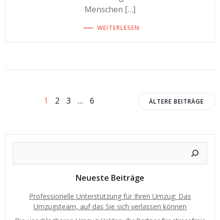
Menschen […]
WEITERLESEN
Beitragsnavigation
Beitragsnavigation
Beitrags
Seite
Seite
Seite
Seite
1
2
3
…
6
ÄLTERE BEITRÄGE
Neueste Beiträge
Professionelle Unterstützung für Ihren Umzug: Das
Umzugsteam, auf das Sie sich verlassen können