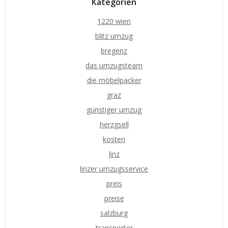
Kategorien
1220 wien
blitz umzug
bregenz
das umzugsteam
die möbelpacker
graz
günstiger umzug
herzgsell
kosten
linz
linzer umzugsservice
preis
preise
salzburg
transporter