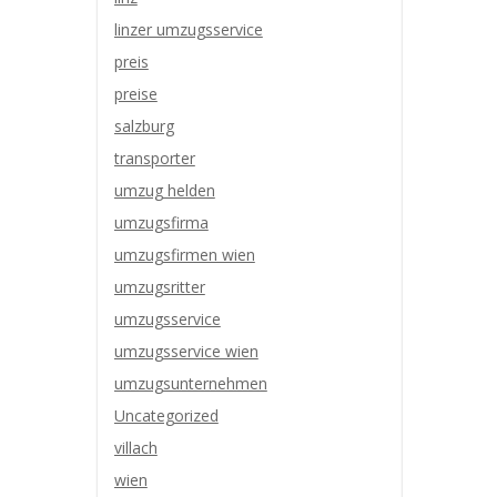
linzer umzugsservice
preis
preise
salzburg
transporter
umzug helden
umzugsfirma
umzugsfirmen wien
umzugsritter
umzugsservice
umzugsservice wien
umzugsunternehmen
Uncategorized
villach
wien