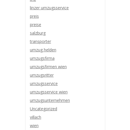
linzer umzugsservice
preis
preise
salzburg
transporter
umzug helden
umzugsfirma
umzugsfirmen wien
umzugsritter
umzugsservice
umzugsservice wien
umzugsunternehmen
Uncategorized
villach
wien