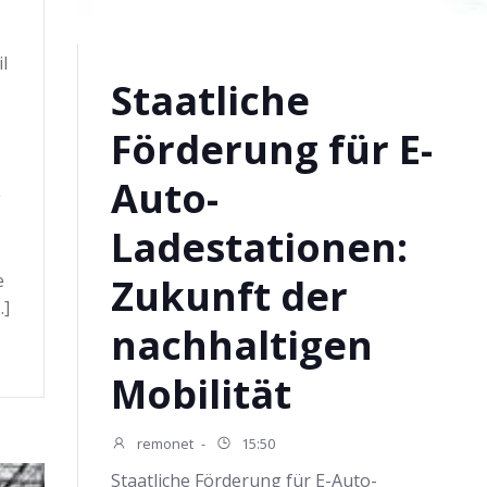
il
Staatliche
Förderung für E-
Auto-
g
Ladestationen:
e
Zukunft der
…]
nachhaltigen
Mobilität
remonet
-
15:50
Staatliche Förderung für E-Auto-