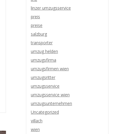
linzer umzugsservice
preis
preise
salzburg
transporter
umzug helden
umzugsfirma
umzugsfirmen wien
umzugsritter
umzugsservice
umzugsservice wien
umzugsunternehmen
Uncategorized
villach
wien