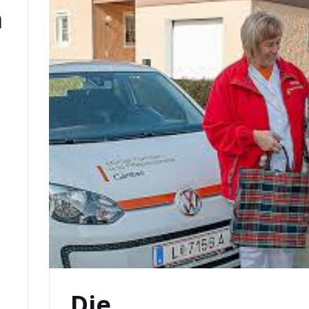
m
Die