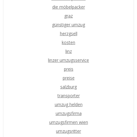
die möbelpacker
graz
günstiger umzug
herzgsell
kosten
linz
linzer umzugsservice
preis
preise
salzburg
transporter
umzug helden
umzugsfirma
umzugsfirmen wien
umzugsritter