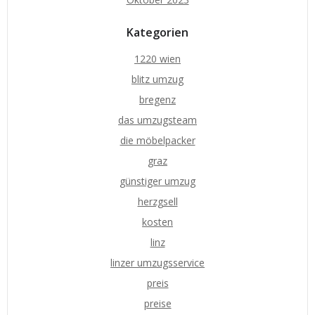
Kategorien
1220 wien
blitz umzug
bregenz
das umzugsteam
die möbelpacker
graz
günstiger umzug
herzgsell
kosten
linz
linzer umzugsservice
preis
preise