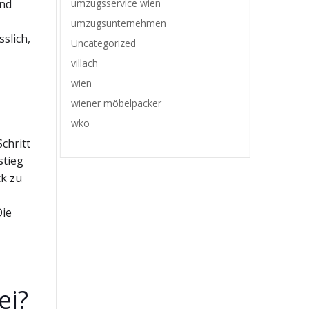
und
umzugsservice wien
umzugsunternehmen
slich,
Uncategorized
villach
wien
wiener möbelpacker
wko
chritt
stieg
ck zu
Die
ei?