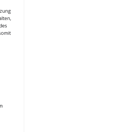
tzung
lten,
 des
somit
em