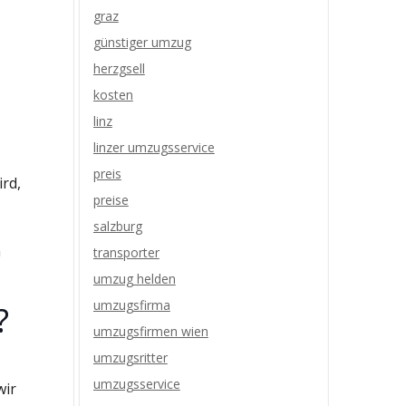
graz
günstiger umzug
herzgsell
kosten
linz
linzer umzugsservice
preis
ird,
preise
salzburg
n
transporter
umzug helden
umzugsfirma
?
umzugsfirmen wien
umzugsritter
umzugsservice
wir