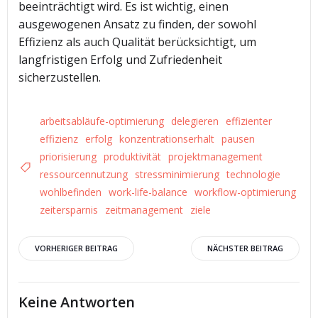
beeinträchtigt wird. Es ist wichtig, einen
ausgewogenen Ansatz zu finden, der sowohl
Effizienz als auch Qualität berücksichtigt, um
langfristigen Erfolg und Zufriedenheit
sicherzustellen.
arbeitsabläufe-optimierung
delegieren
effizienter
effizienz
erfolg
konzentrationserhalt
pausen
priorisierung
produktivität
projektmanagement
ressourcennutzung
stressminimierung
technologie
wohlbefinden
work-life-balance
workflow-optimierung
zeitersparnis
zeitmanagement
ziele
Beitrags-
Beitrags-
VORHERIGER BEITRAG
NÄCHSTER BEITRAG
Navigation
Navigation
Keine Antworten