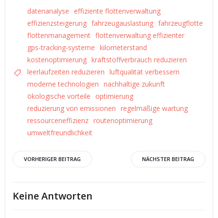
datenanalyse
effiziente flottenverwaltung
effizienzsteigerung
fahrzeugauslastung
fahrzeugflotte
flottenmanagement
flottenverwaltung effizienter
gps-tracking-systeme
kilometerstand
kostenoptimierung
kraftstoffverbrauch reduzieren
leerlaufzeiten reduzieren
luftqualität verbessern
moderne technologien
nachhaltige zukunft
ökologische vorteile
optimierung
reduzierung von emissionen
regelmäßige wartung
ressourceneffizienz
routenoptimierung
umweltfreundlichkeit
Beitrags-
Beitrags-
VORHERIGER BEITRAG
NÄCHSTER BEITRAG
Navigation
Navigation
Keine Antworten