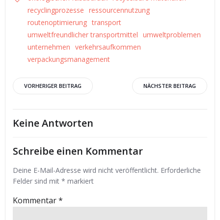
recyclingprozesse
ressourcennutzung
routenoptimierung
transport
umweltfreundlicher transportmittel
umweltproblemen
unternehmen
verkehrsaufkommen
verpackungsmanagement
Beitrags-
Beitrags-
VORHERIGER BEITRAG
NÄCHSTER BEITRAG
Navigation
Navigation
Keine Antworten
Schreibe einen Kommentar
Deine E-Mail-Adresse wird nicht veröffentlicht.
Erforderliche
Felder sind mit
*
markiert
Kommentar
*