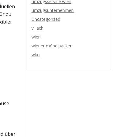
umzugsservice wien
duellen
umzugsunternehmen
ür zu
Uncategorized
xibler
villach
wien
wiener möbelpacker
wko
ause
ld über