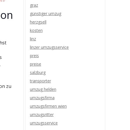
en?
graz
ion
günstiger umzug
herzgsell
kosten
linz
hst
linzer umzugsservice
preis
s
.
preise
salzburg
transporter
ion zu
umzug helden
umzugsfirma
umzugsfirmen wien
umzugsritter
umzugsservice