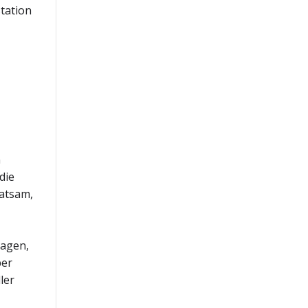
station
n
die
ratsam,
ragen,
ber
ler