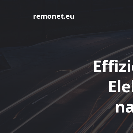
Springe
zum
remonet.eu
Inhalt
Effiz
Ele
na