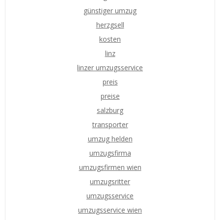
günstiger umzug
herzgsell
kosten
linz
linzer umzugsservice
preis
preise
salzburg
transporter
umzug helden
umzugsfirma
umzugsfirmen wien
umzugsritter
umzugsservice
umzugsservice wien