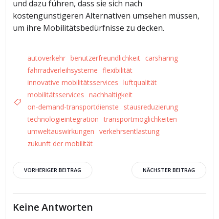
und dazu führen, dass sie sich nach
kostengünstigeren Alternativen umsehen müssen,
um ihre Mobilitätsbedürfnisse zu decken.
autoverkehr
benutzerfreundlichkeit
carsharing
fahrradverleihsysteme
flexibilität
innovative mobilitätsservices
luftqualität
mobilitätsservices
nachhaltigkeit
on-demand-transportdienste
stausreduzierung
technologieintegration
transportmöglichkeiten
umweltauswirkungen
verkehrsentlastung
zukunft der mobilität
Beitrags-
Beitrags-
VORHERIGER BEITRAG
NÄCHSTER BEITRAG
Navigation
Navigation
Keine Antworten