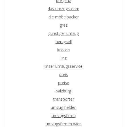
bregenz
das umzugsteam
die möbelpacker
graz
günstiger umzug
herzgsell
kosten
linz
linzer umzugsservice
preis
preise
salzburg
transporter
umzug helden
umzugsfirma
umzugsfirmen wien