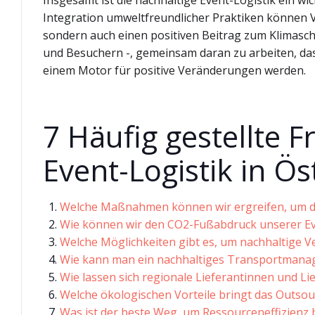
Insgesamt ist die nachhaltige Event-Logistik ein wi
Integration umweltfreundlicher Praktiken können V
sondern auch einen positiven Beitrag zum Klimaschut
und Besuchern -, gemeinsam daran zu arbeiten, das
einem Motor für positive Veränderungen werden.
7 Häufig gestellte 
Event-Logistik in Ös
Welche Maßnahmen können wir ergreifen, um die
Wie können wir den CO2-Fußabdruck unserer Ev
Welche Möglichkeiten gibt es, um nachhaltige V
Wie kann man ein nachhaltiges Transportmana
Wie lassen sich regionale Lieferantinnen und Li
Welche ökologischen Vorteile bringt das Outsour
Was ist der beste Weg, um Ressourceneffizienz b