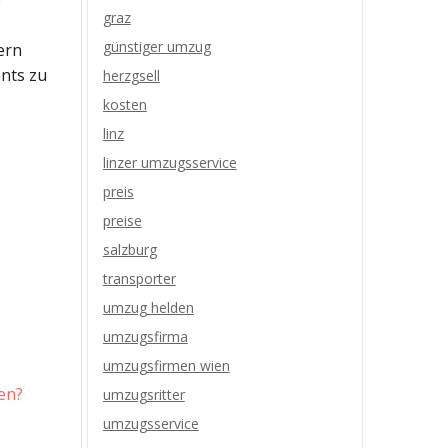
e
graz
günstiger umzug
ern
nts zu
herzgsell
kosten
linz
linzer umzugsservice
preis
preise
salzburg
transporter
umzug helden
umzugsfirma
umzugsfirmen wien
ten?
umzugsritter
umzugsservice