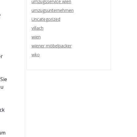
umzugsservice wien
e
umzugsunternehmen
Uncategorized
villach
wien
wiener möbelpacker
wko
er
 Sie
zu
ck
 um