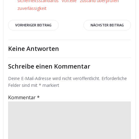
sicherheitsstandards
vorteile
zustand überprüfen
zuverlässigkeit
Beitrags-
Beitrags-
VORHERIGER BEITRAG
NÄCHSTER BEITRAG
Navigation
Navigation
Keine Antworten
Schreibe einen Kommentar
Deine E-Mail-Adresse wird nicht veröffentlicht.
Erforderliche
Felder sind mit
*
markiert
Kommentar
*