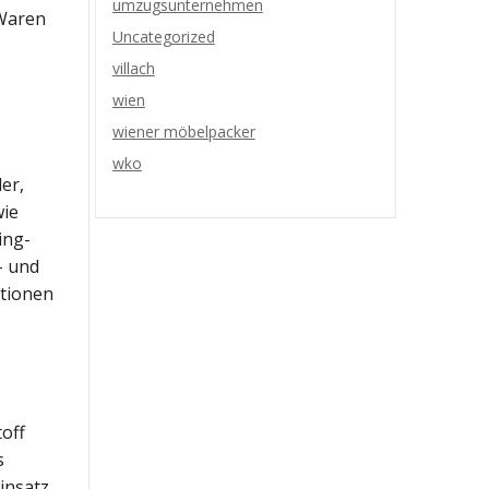
umzugsunternehmen
 Waren
Uncategorized
villach
wien
wiener möbelpacker
wko
er,
wie
ing-
- und
ptionen
off
s
insatz