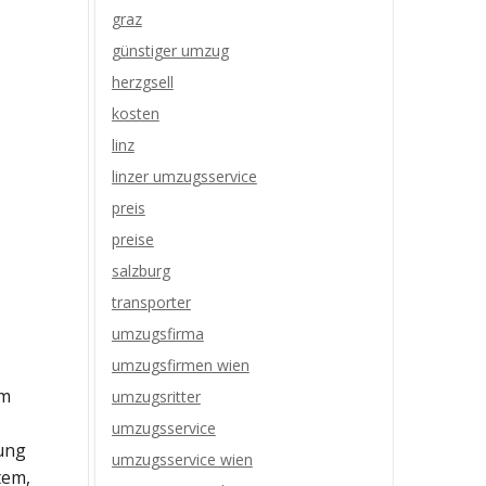
graz
günstiger umzug
herzgsell
kosten
linz
linzer umzugsservice
preis
preise
salzburg
transporter
umzugsfirma
umzugsfirmen wien
um
umzugsritter
umzugsservice
ung
umzugsservice wien
tem,