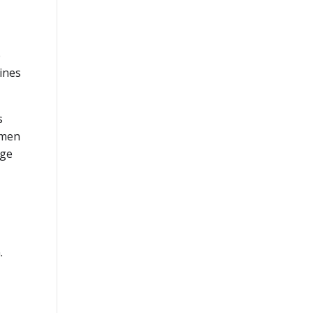
e
ines
s
hmen
ige
.