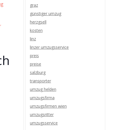
ug
graz
günstiger umzug
herzgsell
r
kosten
linz
linzer umzugsservice
ch
preis
preise
salzburg
transporter
umzug helden
umzugsfirma
umzugsfirmen wien
umzugsritter
umzugsservice