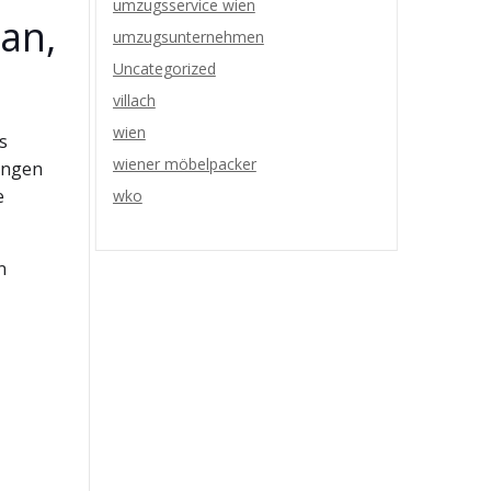
umzugsservice wien
an,
umzugsunternehmen
Uncategorized
villach
wien
s
wiener möbelpacker
angen
e
wko
n