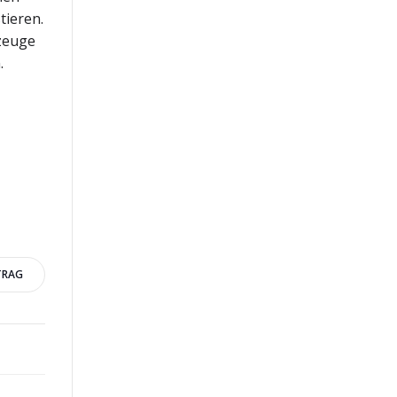
tieren.
rzeuge
.
TRAG