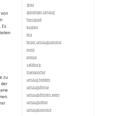
graz
günstiger umzug
g von
in
herzgsell
. Es
kosten
teilen
linz
linzer umzugsservice
preis
preise
salzburg
transporter
e zu
umzug helden
 der
umzugsfirma
gene
umzugsfirmen wien
nen.
umzugsritter
rer
umzugsservice