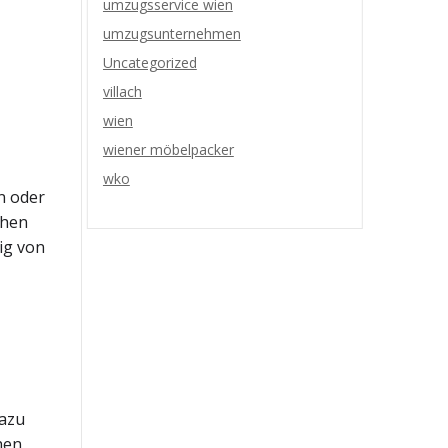
umzugsservice wien
umzugsunternehmen
Uncategorized
villach
wien
wiener möbelpacker
wko
n oder
chen
ig von
Dazu
hen