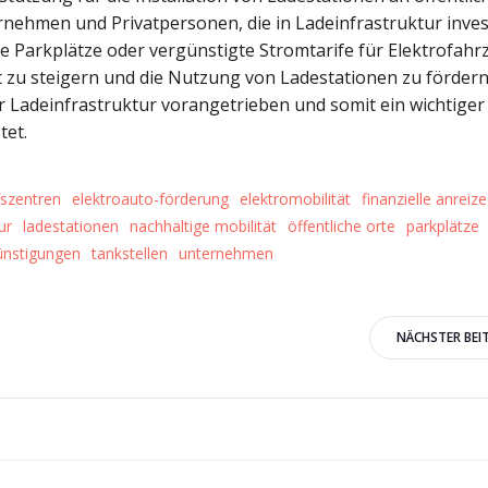
nehmen und Privatpersonen, die in Ladeinfrastruktur inves
 Parkplätze oder vergünstigte Stromtarife für Elektrofah
ät zu steigern und die Nutzung von Ladestationen zu fördern
er Ladeinfrastruktur vorangetrieben und somit ein wichtiger
tet.
fszentren
elektroauto-förderung
elektromobilität
finanzielle anreize
ur
ladestationen
nachhaltige mobilität
öffentliche orte
parkplätze
günstigungen
tankstellen
unternehmen
Beitrags-
NÄCHSTER BEI
Navigation