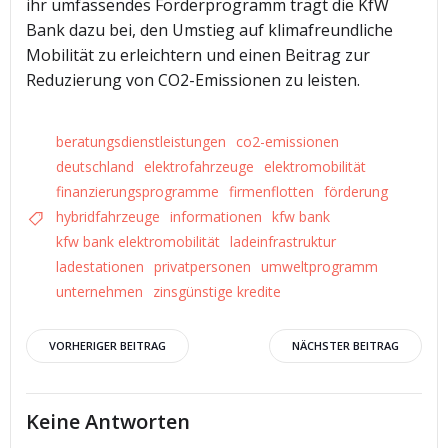
ihr umfassendes Förderprogramm trägt die KfW
Bank dazu bei, den Umstieg auf klimafreundliche
Mobilität zu erleichtern und einen Beitrag zur
Reduzierung von CO2-Emissionen zu leisten.
beratungsdienstleistungen
co2-emissionen
deutschland
elektrofahrzeuge
elektromobilität
finanzierungsprogramme
firmenflotten
förderung
hybridfahrzeuge
informationen
kfw bank
kfw bank elektromobilität
ladeinfrastruktur
ladestationen
privatpersonen
umweltprogramm
unternehmen
zinsgünstige kredite
Beitrags-
Beitrags-
VORHERIGER BEITRAG
NÄCHSTER BEITRAG
Navigation
Navigation
Keine Antworten