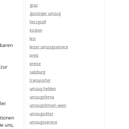
graz
günstiger umzug
herzgsell
kosten
linz
rbaren
linzer umzugsservice
preis
preise
 zur
salzburg
transporter
umzug helden
umzugsfirma
Bei
umzugsfirmen wien
umzugsritter
ptionen
umzugsservice
ie uns,