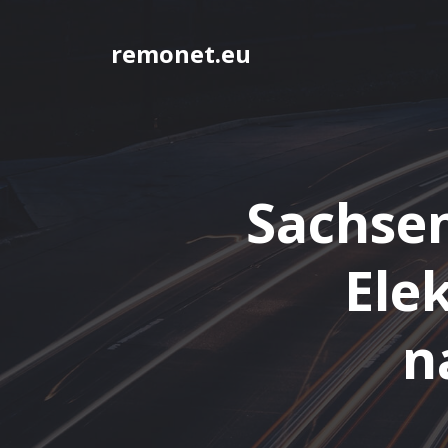
Springe
zum
remonet.eu
Inhalt
Sachsen
Ele
n