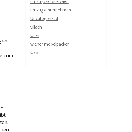
umzugsservice wien
umzugsunternehmen
Uncategorized
villach
wien
gen.
wiener möbelpacker
wko
le zum
 E-
ibt
ten.
chen