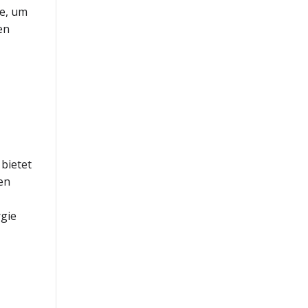
te, um
en
bietet
en
rgie