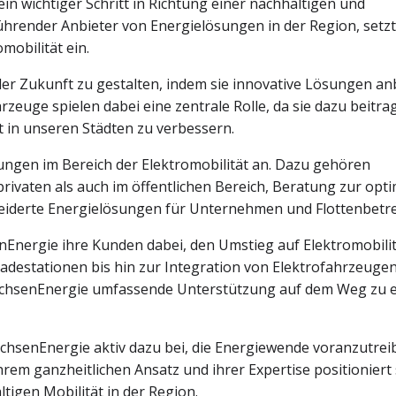
 ein wichtiger Schritt in Richtung einer nachhaltigen und
ührender Anbieter von Energielösungen in der Region, setzt
mobilität ein.
 der Zukunft zu gestalten, indem sie innovative Lösungen anb
zeuge spielen dabei eine zentrale Rolle, da sie dazu beitra
t in unseren Städten zu verbessern.
tungen im Bereich der Elektromobilität an. Dazu gehören
rivaten als auch im öffentlichen Bereich, Beratung zur opt
derte Energielösungen für Unternehmen und Flottenbetre
nEnergie ihre Kunden dabei, den Umstieg auf Elektromobili
Ladestationen bis hin zur Integration von Elektrofahrzeugen
chsenEnergie umfassende Unterstützung auf dem Weg zu e
achsenEnergie aktiv dazu bei, die Energiewende voranzutrei
hrem ganzheitlichen Ansatz und ihrer Expertise positioniert 
tigen Mobilität in der Region.