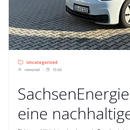
Uncategorized
remonet
-
15:50
SachsenEnergie:
eine nachhaltig