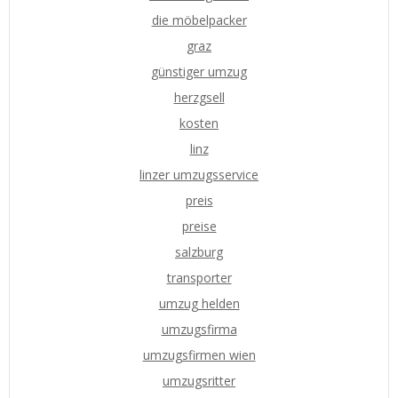
die möbelpacker
graz
günstiger umzug
herzgsell
kosten
linz
linzer umzugsservice
preis
preise
salzburg
transporter
umzug helden
umzugsfirma
umzugsfirmen wien
umzugsritter