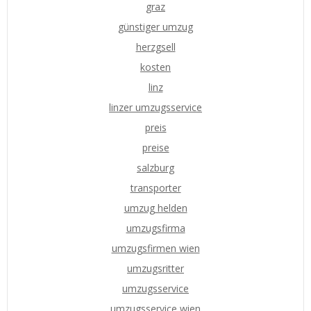
graz
günstiger umzug
herzgsell
kosten
linz
linzer umzugsservice
preis
preise
salzburg
transporter
umzug helden
umzugsfirma
umzugsfirmen wien
umzugsritter
umzugsservice
umzugsservice wien